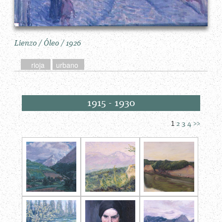
Lienzo / Óleo /
1926
rioja
urbano
1915 - 1930
1
2
3
4
>>