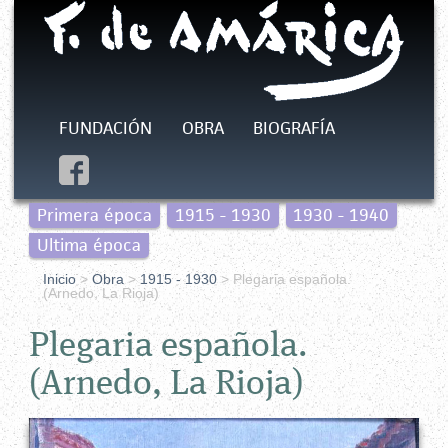
FUNDACIÓN
OBRA
BIOGRAFÍA
Primera época
1915 - 1930
1930 - 1940
Ultima época
Inicio
>
Obra
>
1915 - 1930
> Plegaria española.
(Arnedo, La Rioja)
Plegaria española.
(Arnedo, La Rioja)