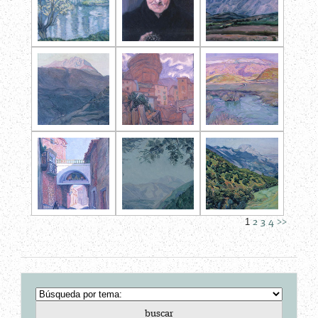
1
2
3
4
>>