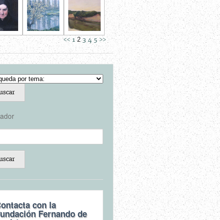
2
<<
1
3
4
5
>>
ador
ontacta con la
undación Fernando de