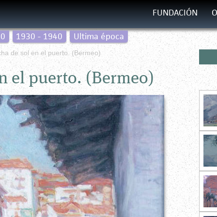
FUNDACIÓN
O
30
1930 - 1940
Ultima época
ha de sol en el puerto. (Bermeo)
n el puerto. (Bermeo)