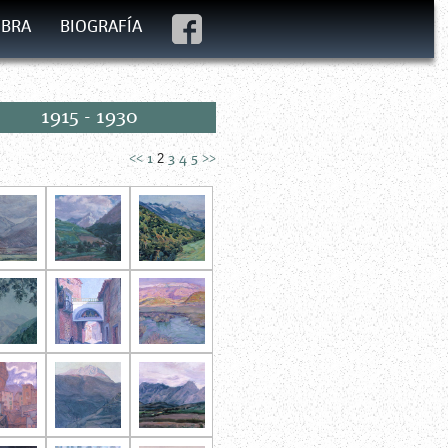
BRA
BIOGRAFÍA
1915 - 1930
2
<<
1
3
4
5
>>