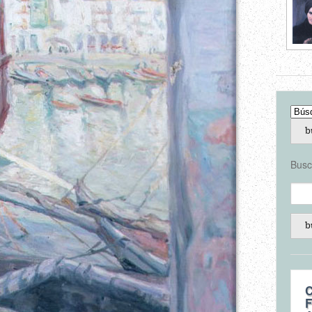
Busc
C
F