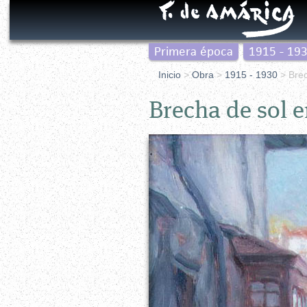
Primera época
1915 - 19
Inicio
>
Obra
>
1915 - 1930
> Brec
Brecha de sol e