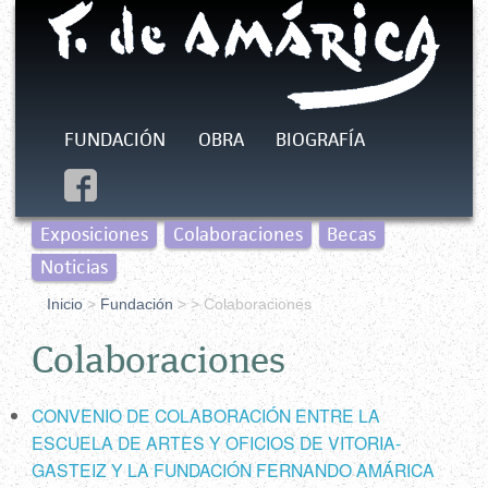
FUNDACIÓN
OBRA
BIOGRAFÍA
Exposiciones
Colaboraciones
Becas
Noticias
Inicio
>
Fundación
>
> Colaboraciones
Colaboraciones
CONVENIO DE COLABORACIÓN ENTRE LA
ESCUELA DE ARTES Y OFICIOS DE VITORIA-
GASTEIZ Y LA FUNDACIÓN FERNANDO AMÁRICA